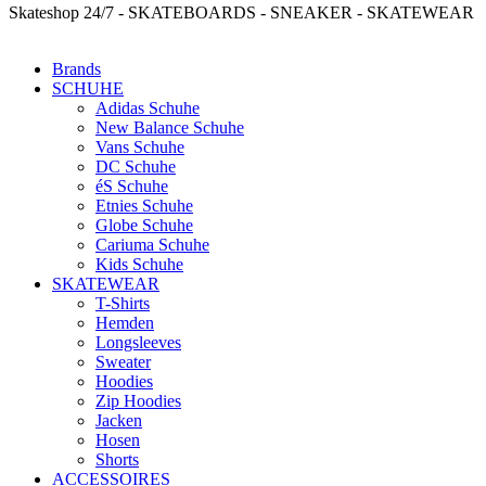
Skateshop 24/7 - SKATEBOARDS - SNEAKER - SKATEWEAR
Brands
SCHUHE
Adidas Schuhe
New Balance Schuhe
Vans Schuhe
DC Schuhe
éS Schuhe
Etnies Schuhe
Globe Schuhe
Cariuma Schuhe
Kids Schuhe
SKATEWEAR
T-Shirts
Hemden
Longsleeves
Sweater
Hoodies
Zip Hoodies
Jacken
Hosen
Shorts
ACCESSOIRES