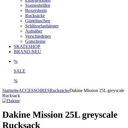
Einlegesohlen
Sonnenbrillen
Boxershorts
Rucksäcke
Gürteltaschen
Schlüsselanhänger
Aufnäher
Verschiedenes
Gutscheine
SKATESHOP
BRAND
:
NEU
%
SALE
%
Startseite
ACCESSOIRES
Rucksäcke
Dakine Mission 25L greyscale
Rucksack
Dakine Mission 25L greyscale
Rucksack