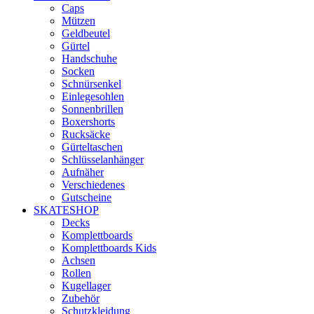
Caps
Mützen
Geldbeutel
Gürtel
Handschuhe
Socken
Schnürsenkel
Einlegesohlen
Sonnenbrillen
Boxershorts
Rucksäcke
Gürteltaschen
Schlüsselanhänger
Aufnäher
Verschiedenes
Gutscheine
SKATESHOP
Decks
Komplettboards
Komplettboards Kids
Achsen
Rollen
Kugellager
Zubehör
Schutzkleidung