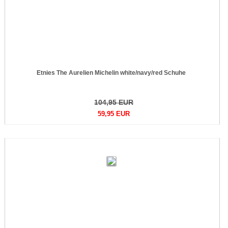
Etnies The Aurelien Michelin white/navy/red Schuhe
104,95 EUR
59,95 EUR