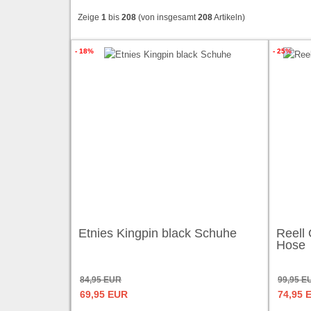
Zeige
1
bis
208
(von insgesamt
208
Artikeln)
- 18%
- 25%
Etnies Kingpin black Schuhe
Reell
Hose
84,95 EUR
99,95 E
69,95 EUR
74,95 