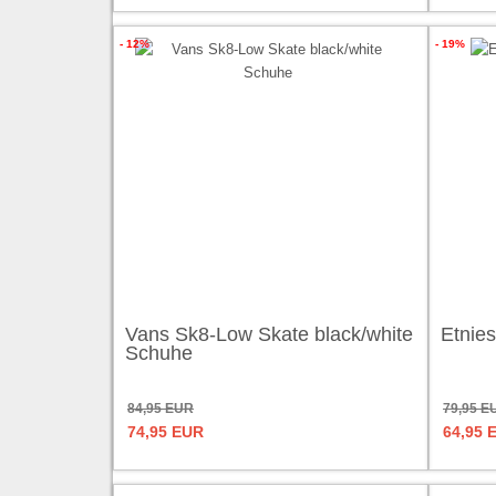
- 12%
- 19%
Vans Sk8-Low Skate black/white
Etnie
Schuhe
84,95 EUR
79,95 E
74,95 EUR
64,95 