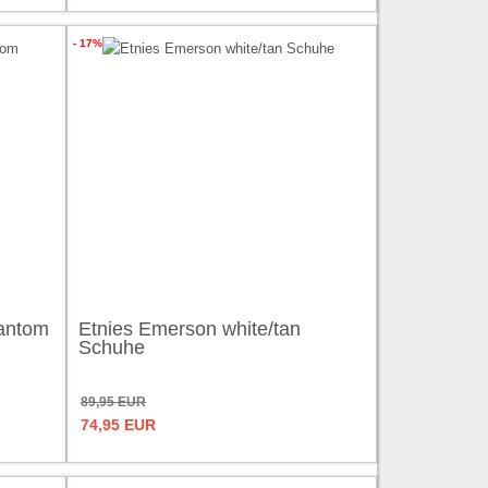
- 17%
hantom
Etnies Emerson white/tan
Schuhe
89,95 EUR
74,95 EUR