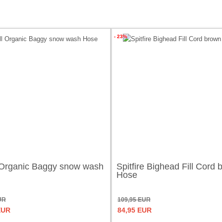
- 23%
 Organic Baggy snow wash
Spitfire Bighead Fill Cord
Hose
UR
109,95 EUR
EUR
84,95 EUR