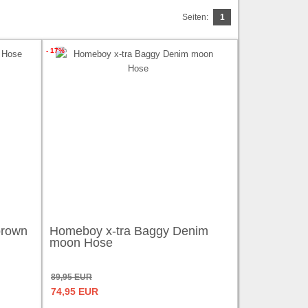
Seiten:
1
- 17%
 brown
Homeboy x-tra Baggy Denim
moon Hose
89,95 EUR
74,95 EUR