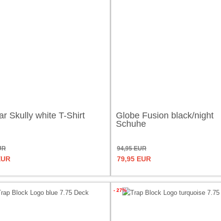
r Skully white T-Shirt
Globe Fusion black/night
Schuhe
UR
94,95 EUR
EUR
79,95 EUR
- 27%