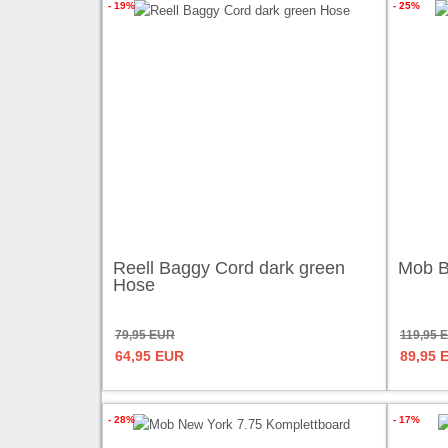
- 19%
- 25%
Reell Baggy Cord dark green
Mob B
Hose
79,95 EUR
119,95 
64,95 EUR
89,95 
- 28%
- 17%