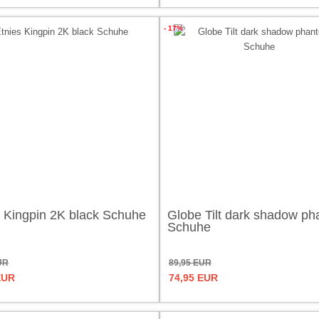
- 17%
s Kingpin 2K black Schuhe
Globe Tilt dark shadow p
Schuhe
UR
89,95 EUR
EUR
74,95 EUR