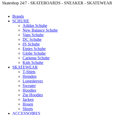
Skateshop 24/7 - SKATEBOARDS - SNEAKER - SKATEWEAR
Brands
SCHUHE
Adidas Schuhe
New Balance Schuhe
Vans Schuhe
DC Schuhe
éS Schuhe
Etnies Schuhe
Globe Schuhe
Cariuma Schuhe
Kids Schuhe
SKATEWEAR
T-Shirts
Hemden
Longsleeves
Sweater
Hoodies
Zip Hoodies
Jacken
Hosen
Shorts
ACCESSOIRES