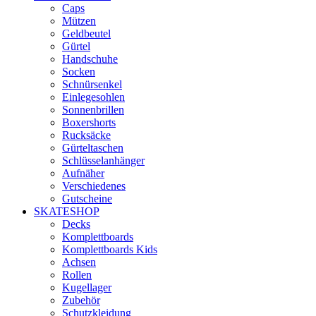
Caps
Mützen
Geldbeutel
Gürtel
Handschuhe
Socken
Schnürsenkel
Einlegesohlen
Sonnenbrillen
Boxershorts
Rucksäcke
Gürteltaschen
Schlüsselanhänger
Aufnäher
Verschiedenes
Gutscheine
SKATESHOP
Decks
Komplettboards
Komplettboards Kids
Achsen
Rollen
Kugellager
Zubehör
Schutzkleidung