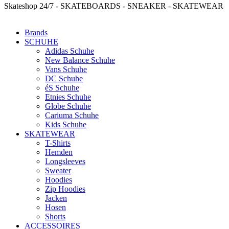
Skateshop 24/7 - SKATEBOARDS - SNEAKER - SKATEWEAR
Brands
SCHUHE
Adidas Schuhe
New Balance Schuhe
Vans Schuhe
DC Schuhe
éS Schuhe
Etnies Schuhe
Globe Schuhe
Cariuma Schuhe
Kids Schuhe
SKATEWEAR
T-Shirts
Hemden
Longsleeves
Sweater
Hoodies
Zip Hoodies
Jacken
Hosen
Shorts
ACCESSOIRES