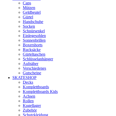
Caps
Mützen
Geldbeutel
Gürtel
Handschuhe
Socken
Schnürsenkel
Einlegesohlen
Sonnenbrillen
Boxershorts
Rucksäcke
Gürteltaschen
Schlüsselanhänger
Aufnäher
Verschiedenes
Gutscheine
SKATESHOP
Decks
Komplettboards
Komplettboards Kids
Achsen
Rollen
Kugellager
Zubehör
Schutzkleidung