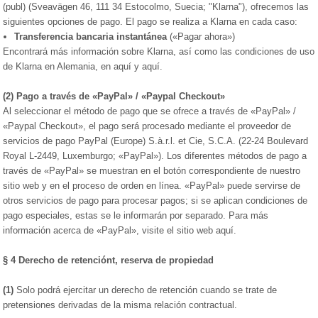
(publ) (Sveavägen 46, 111 34 Estocolmo, Suecia; "Klarna"), ofrecemos las
siguientes opciones de pago. El pago se realiza a Klarna en cada caso:
Transferencia bancaria instantánea
(«Pagar ahora»)
Encontrará más información sobre Klarna, así como las condiciones de uso
de Klarna en Alemania, en
aquí
y
aquí
.
(2)
Pago a través de «PayPal» / «Paypal Checkout»
Al seleccionar el método de pago que se ofrece a través de «PayPal» /
«Paypal Checkout», el pago será procesado mediante el proveedor de
servicios de pago PayPal (Europe) S.à.r.l. et Cie, S.C.A. (22-24 Boulevard
Royal L-2449, Luxemburgo; «PayPal»). Los diferentes métodos de pago a
través de «PayPal» se muestran en el botón correspondiente de nuestro
sitio web y en el proceso de orden en línea. «PayPal» puede servirse de
otros servicios de pago para procesar pagos; si se aplican condiciones de
pago especiales, estas se le informarán por separado. Para más
información acerca de «PayPal», visite el sitio web
aquí
.
§ 4
Derecho de retenciónt, reserva de propiedad
(1)
Solo podrá ejercitar un derecho de retención cuando se trate de
pretensiones derivadas de la misma relación contractual.