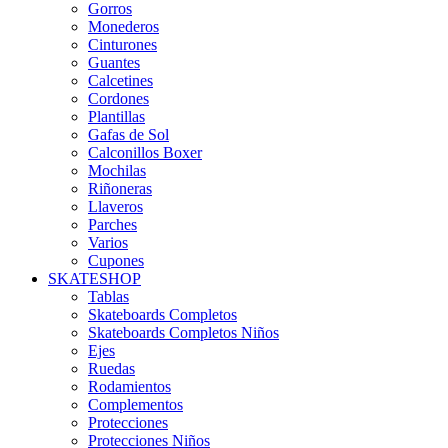
Gorros
Monederos
Cinturones
Guantes
Calcetines
Cordones
Plantillas
Gafas de Sol
Calconillos Boxer
Mochilas
Riñoneras
Llaveros
Parches
Varios
Cupones
SKATESHOP
Tablas
Skateboards Completos
Skateboards Completos Niños
Ejes
Ruedas
Rodamientos
Complementos
Protecciones
Protecciones Niños