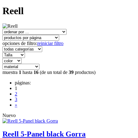
Reell
opciones de filtro:
reiniciar filtro
muestra
1
hasta
16
(de un total de
39
productos)
páginas:
1
2
3
»
Nuevo
Reell 5-Panel black Gorra