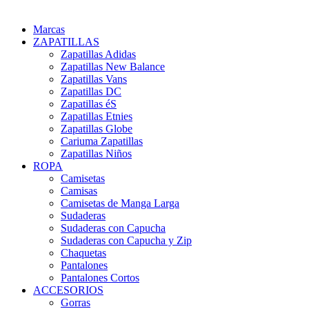
Marcas
ZAPATILLAS
Zapatillas Adidas
Zapatillas New Balance
Zapatillas Vans
Zapatillas DC
Zapatillas éS
Zapatillas Etnies
Zapatillas Globe
Cariuma Zapatillas
Zapatillas Niños
ROPA
Camisetas
Camisas
Camisetas de Manga Larga
Sudaderas
Sudaderas con Capucha
Sudaderas con Capucha y Zip
Chaquetas
Pantalones
Pantalones Cortos
ACCESORIOS
Gorras