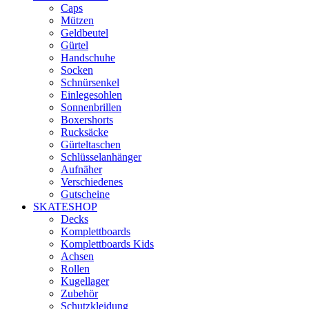
Caps
Mützen
Geldbeutel
Gürtel
Handschuhe
Socken
Schnürsenkel
Einlegesohlen
Sonnenbrillen
Boxershorts
Rucksäcke
Gürteltaschen
Schlüsselanhänger
Aufnäher
Verschiedenes
Gutscheine
SKATESHOP
Decks
Komplettboards
Komplettboards Kids
Achsen
Rollen
Kugellager
Zubehör
Schutzkleidung