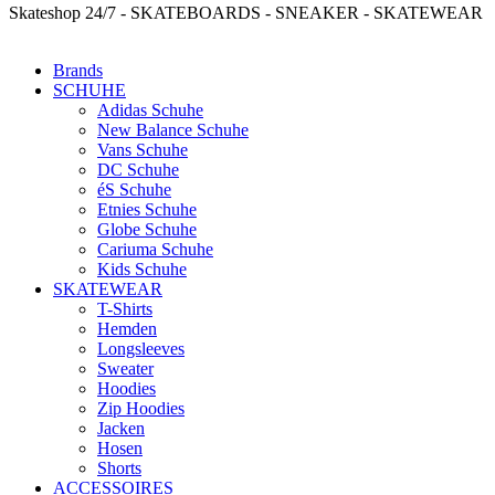
Skateshop 24/7 - SKATEBOARDS - SNEAKER - SKATEWEAR
Brands
SCHUHE
Adidas Schuhe
New Balance Schuhe
Vans Schuhe
DC Schuhe
éS Schuhe
Etnies Schuhe
Globe Schuhe
Cariuma Schuhe
Kids Schuhe
SKATEWEAR
T-Shirts
Hemden
Longsleeves
Sweater
Hoodies
Zip Hoodies
Jacken
Hosen
Shorts
ACCESSOIRES