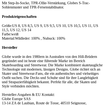
Mit Step-In-Socke, TPR-Ollie-Verstärkung, Globes S-Trac-
Sohlenmuster und TPR-Fersenstabilisator.
Produkteigenschaften
Größe
:
US 8
,
US 8,5
,
US 9
,
US 9,5
,
US 10
,
US 10,5
,
US 11
,
US
11,5
,
US 12
,
US 14
Farbe
:
weiß
Material
:
Wildleder: 100%
,
Nubuck: 100%
Hersteller
Globe wurde in den 1980ern in Australien von den Hill-Brüdern
gegründet und ist heute eine führende Marke im Bereich
Skateboarding und Streetwear. Die Marke kombiniert skatetaugliche
Technologie mit modernen, lässigen Designs. Globe richtet sich an
Skater und Streetwear-Fans, die ein authentisches und vielseitiges
Outfit suchen. Die Decks und Schuhe sind für ihre Langlebigkeit
und Strapazierfähigkeit bekannt. Perfekt für alle, die Skaten und
Style verbinden möchten.
Hersteller-Angaben & EU Kontakt:
Globe Europe SAS
13-14 ZA de Laubian, Route de Tosse, 40510 Seignosse,