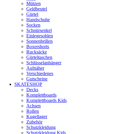
Mützen
Geldbeutel
Gürtel
Handschuhe
Socken
Schnürsenkel
Einlegesohlen
Sonnenbrillen
Boxershorts
Rucksäcke
Gürteltaschen
Schlüsselanhänger
Aufnäher
Verschiedenes
Gutscheine
SKATESHOP
Decks
Komplettboards
Komplettboards Kids
Achsen
Rollen
Kugellager
Zubehör
Schutzkleidung
Schutzkleidung Kids