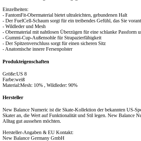
Einzelheiten:
- FantomFit-Obermaterial bietet ultraleichten, gebundenen Halt
- Der FuelCell-Schaum sorgt für ein treibendes Gefühl, das Sie vorant
- Wildleder und Mesh
- Obermaterial mit nahtlosen Überzügen für eine schlanke Passform 
- Gummi-Cup-Außensohle für Strapazierfähigkeit
- Der Spitzenverschluss sorgt für einen sicheren Sitz
- Anatomische innere Fersenpolster
Produkteigenschaften
Größe
:
US 8
Farbe
:
weiß
Material
:
Mesh: 10%
,
Wildleder: 90%
Hersteller
New Balance Numeric ist die Skate-Kollektion der bekannten US-Spo
Skater an, die Wert auf Funktionalität und Stil legen. New Balance Nu
Alltag gut aussehen möchten.
Hersteller-Angaben & EU Kontakt:
New Balance Germany GmbH