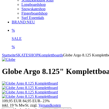
Schutzkleidung Kids
Longboardshop
Snowskateshop
Fingerboardshop
Surf Essentials
BRAND
:
NEU
%
SALE
%
Startseite
SKATESHOP
Komplettboards
Globe Argo 8.125 Komplettb
Globe Argo 8.125" Komplettbo
109,95 EUR
84,95 EUR
- 23%
inkl. 19 % MwSt. zzgl.
Versandkosten