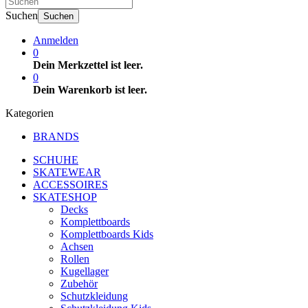
Suchen
Suchen
Anmelden
0
Dein Merkzettel ist leer.
0
Dein Warenkorb ist leer.
Kategorien
BRANDS
SCHUHE
SKATEWEAR
ACCESSOIRES
SKATESHOP
Decks
Komplettboards
Komplettboards Kids
Achsen
Rollen
Kugellager
Zubehör
Schutzkleidung