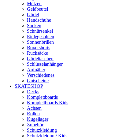
Mützen
Geldbeutel
Gürtel
Handschuhe
Socken
Schnürsenkel
Einlegesohlen
Sonnenbrillen
Boxershorts
Rucksäcke
Gürteltaschen
Schlüsselanhänger
Aufnäher
Verschiedenes
Gutscheine
SKATESHOP
Decks
Komplettboards
Komplettboards Kids
Achsen
Rollen
Kugellager
Zubehör
Schutzkleidung
Schutzkleidung Kids