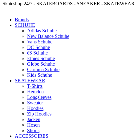
Skateshop 24/7 - SKATEBOARDS - SNEAKER - SKATEWEAR
Brands
SCHUHE
Adidas Schuhe
New Balance Schuhe
Vans Schuhe
DC Schuhe
éS Schuhe
Etnies Schuhe
Globe Schuhe
Cariuma Schuhe
Kids Schuhe
SKATEWEAR
T-Shirts
Hemden
Longsleeves
Sweater
Hoodies
Zip Hoodies
Jacken
Hosen
Shorts
ACCESSOIRES