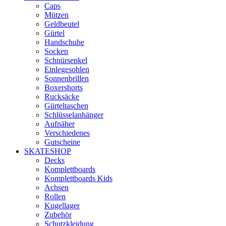
Caps
Mützen
Geldbeutel
Gürtel
Handschuhe
Socken
Schnürsenkel
Einlegesohlen
Sonnenbrillen
Boxershorts
Rucksäcke
Gürteltaschen
Schlüsselanhänger
Aufnäher
Verschiedenes
Gutscheine
SKATESHOP
Decks
Komplettboards
Komplettboards Kids
Achsen
Rollen
Kugellager
Zubehör
Schutzkleidung