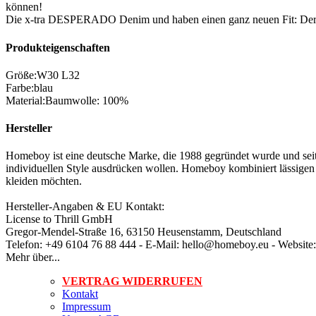
können!
Die x-tra DESPERADO Denim und haben einen ganz neuen Fit: Der Bein
Produkteigenschaften
Größe
:
W30 L32
Farbe
:
blau
Material
:
Baumwolle: 100%
Hersteller
Homeboy ist eine deutsche Marke, die 1988 gegründet wurde und seitd
individuellen Style ausdrücken wollen. Homeboy kombiniert lässigen Lo
kleiden möchten.
Hersteller-Angaben & EU Kontakt:
License to Thrill GmbH
Gregor-Mendel-Straße 16, 63150 Heusenstamm, Deutschland
Telefon: +49 6104 76 88 444 - E-Mail: hello@homeboy.eu - Websi
Mehr über...
VERTRAG WIDERRUFEN
Kontakt
Impressum