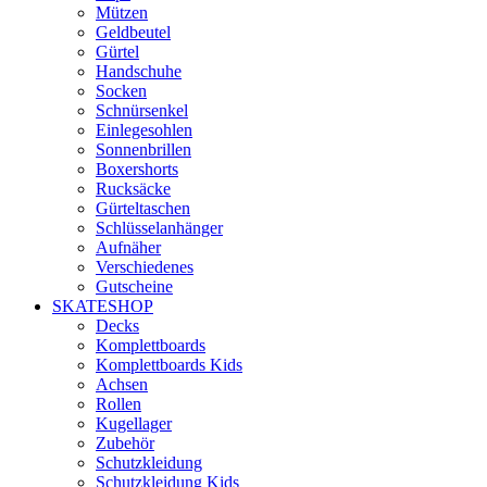
Mützen
Geldbeutel
Gürtel
Handschuhe
Socken
Schnürsenkel
Einlegesohlen
Sonnenbrillen
Boxershorts
Rucksäcke
Gürteltaschen
Schlüsselanhänger
Aufnäher
Verschiedenes
Gutscheine
SKATESHOP
Decks
Komplettboards
Komplettboards Kids
Achsen
Rollen
Kugellager
Zubehör
Schutzkleidung
Schutzkleidung Kids