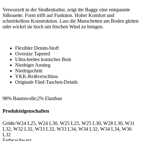
Verwurzelt in der Straßenkultur, zeigt die Baggy eine entspannte
Silhouette. Form trifft auf Funktion. Hoher Komfort und
schnörkellose Konstruktion. Lass die Manschetten am Boden gleiten
oder wickel sie hoch um frischen Wind zu bringen.
Flexibler Denim-Stoff
Oversize Tapered
Ultra-breites konisches Bein
Niedriger Anstieg
Niedrigschritt
YKK-Reißverschluss
Originale Fünf-Taschen-Details
98% Baumwolle;2% Elasthan
Produkteigenschaften
Größe
:
W24 L25
,
W24 L30
,
W25 L25
,
W25 L30
,
W28 L30
,
W31
L32
,
W32 L32
,
W33 L32
,
W33 L34
,
W34 L32
,
W34 L34
,
W36
L32
Farbe
:
schwarz