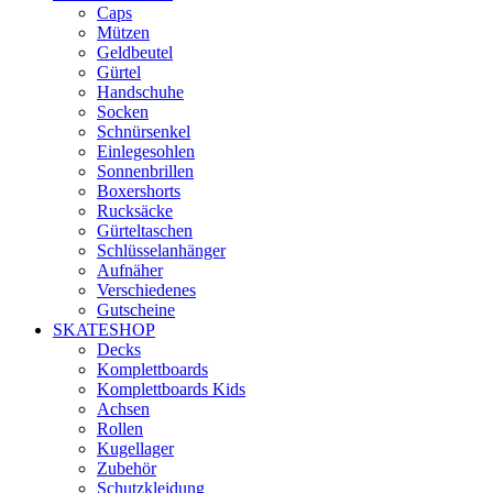
Caps
Mützen
Geldbeutel
Gürtel
Handschuhe
Socken
Schnürsenkel
Einlegesohlen
Sonnenbrillen
Boxershorts
Rucksäcke
Gürteltaschen
Schlüsselanhänger
Aufnäher
Verschiedenes
Gutscheine
SKATESHOP
Decks
Komplettboards
Komplettboards Kids
Achsen
Rollen
Kugellager
Zubehör
Schutzkleidung