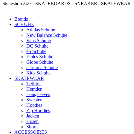
Skateshop 24/7 - SKATEBOARDS - SNEAKER - SKATEWEAR
Brands
SCHUHE
Adidas Schuhe
New Balance Schuhe
Vans Schuhe
DC Schuhe
éS Schuhe
Etnies Schuhe
Globe Schuhe
Cariuma Schuhe
Kids Schuhe
SKATEWEAR
T-Shirts
Hemden
Longsleeves
Sweater
Hoodies
Zip Hoodies
Jacken
Hosen
Shorts
ACCESSOIRES