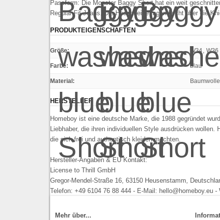
Passform: Die Monster Baggy Short hat ein weit geschnitten
Regular-Fit Jeans. Die Hosenbeine ragen leicht über die Kni
PRODUKTEIGENSCHAFTEN
Größe
:
W34
,
W36
Farbe
:
blau
Material
:
Baumwolle
HERSTELLER
Homeboy ist eine deutsche Marke, die 1988 gegründet wurde
Liebhaber, die ihren individuellen Style ausdrücken wollen.
die sich frei und authentisch kleiden möchten.
Hersteller-Angaben & EU Kontakt:
License to Thrill GmbH
Gregor-Mendel-Straße 16, 63150 Heusenstamm, Deutschla
Telefon: +49 6104 76 88 444 - E-Mail: hello@homeboy.eu 
Mehr über...
Informa