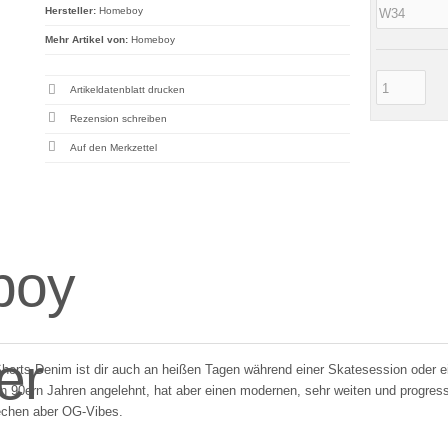
Hersteller:
Homeboy
Mehr Artikel von:
Homeboy
Artikeldatenblatt drucken
Rezension schreiben
orts Denim ist dir auch an heißen Tagen während einer Skatesession oder e
den 90ern Jahren angelehnt, hat aber einen modernen, sehr weiten und progress
echen aber OG-Vibes.