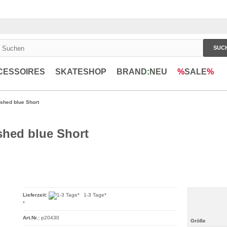
SUC
CESSOIRES
SKATESHOP
BRAND
:
NEU
%
SALE
%
hed blue Short
hed blue Short
Lieferzeit:
1-3 Tage*
*
Art.Nr.:
p20430
Größe