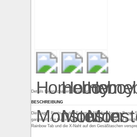
Details
Eigenschaften
Hersteller
BESCHREIBUNG
Die Baggy Pants für den Sommer! Mit der Monster Baggy Sh
garantiert. Die kurze Hose ist im Look an ihr Original aus 
Rainbow Tab und die X-Naht auf den Gesäßtaschen verspr