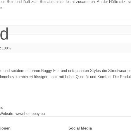
es Bein und läuft zum Beinabschluss leicht zusammen. An der Hüfte sitzt sie 
e.
: 100%
 und seitdem mit ihren Baggy-Fits und entspannten Styles die Streetwear prä
 Homeboy kombiniert lässigen Look mit hoher Qualität und Komfort. Die Produkte
nd
- Website: www.homeboy.eu
tionen
Social Media