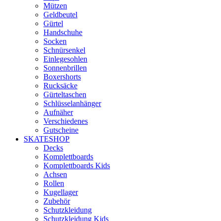
Mützen
Geldbeutel
Gürtel
Handschuhe
Socken
Schnürsenkel
Einlegesohlen
Sonnenbrillen
Boxershorts
Rucksäcke
Gürteltaschen
Schlüsselanhänger
Aufnäher
Verschiedenes
Gutscheine
SKATESHOP
Decks
Komplettboards
Komplettboards Kids
Achsen
Rollen
Kugellager
Zubehör
Schutzkleidung
Schutzkleidung Kids