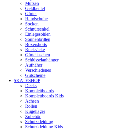
Mützen
Geldbeutel
Gürtel
Handschuhe
Socken
Schnürsenkel
Einlegesohlen
Sonnenbrillen
Boxershorts
Rucksäcke
Gürteltaschen
Schlüsselanhänger
Aufnäher
Verschiedenes
Gutscheine
SKATESHOP
Decks
Komplettboards
Komplettboards Kids
Achsen
Rollen
Kugellager
Zubehör
Schutzkleidung
Schutzkleidung Kids