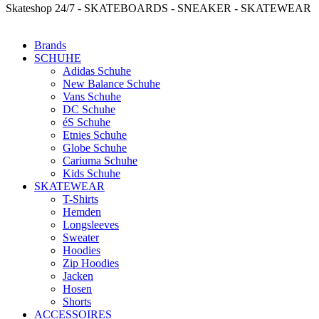
Skateshop 24/7 - SKATEBOARDS - SNEAKER - SKATEWEAR
Brands
SCHUHE
Adidas Schuhe
New Balance Schuhe
Vans Schuhe
DC Schuhe
éS Schuhe
Etnies Schuhe
Globe Schuhe
Cariuma Schuhe
Kids Schuhe
SKATEWEAR
T-Shirts
Hemden
Longsleeves
Sweater
Hoodies
Zip Hoodies
Jacken
Hosen
Shorts
ACCESSOIRES