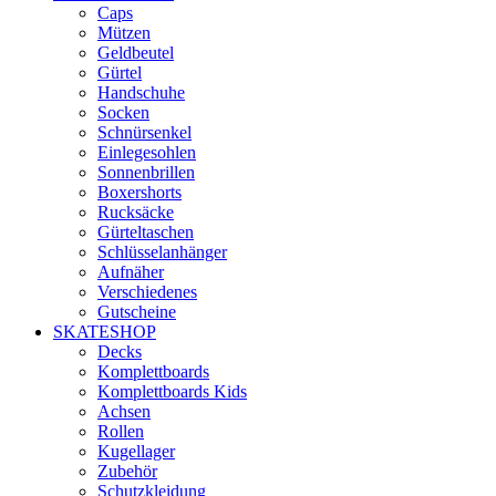
Caps
Mützen
Geldbeutel
Gürtel
Handschuhe
Socken
Schnürsenkel
Einlegesohlen
Sonnenbrillen
Boxershorts
Rucksäcke
Gürteltaschen
Schlüsselanhänger
Aufnäher
Verschiedenes
Gutscheine
SKATESHOP
Decks
Komplettboards
Komplettboards Kids
Achsen
Rollen
Kugellager
Zubehör
Schutzkleidung