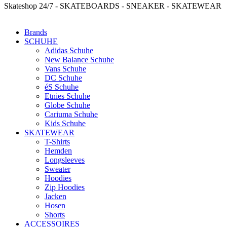
Skateshop 24/7 - SKATEBOARDS - SNEAKER - SKATEWEAR
Brands
SCHUHE
Adidas Schuhe
New Balance Schuhe
Vans Schuhe
DC Schuhe
éS Schuhe
Etnies Schuhe
Globe Schuhe
Cariuma Schuhe
Kids Schuhe
SKATEWEAR
T-Shirts
Hemden
Longsleeves
Sweater
Hoodies
Zip Hoodies
Jacken
Hosen
Shorts
ACCESSOIRES