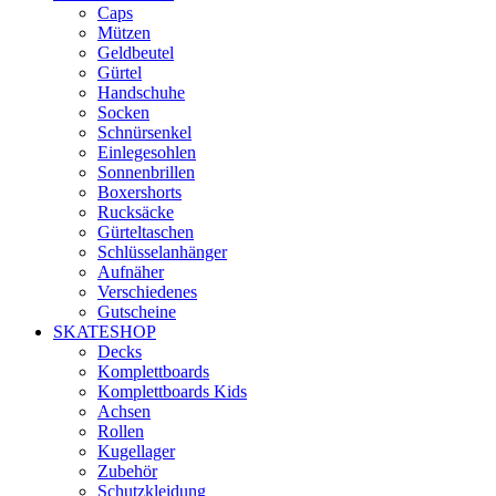
Caps
Mützen
Geldbeutel
Gürtel
Handschuhe
Socken
Schnürsenkel
Einlegesohlen
Sonnenbrillen
Boxershorts
Rucksäcke
Gürteltaschen
Schlüsselanhänger
Aufnäher
Verschiedenes
Gutscheine
SKATESHOP
Decks
Komplettboards
Komplettboards Kids
Achsen
Rollen
Kugellager
Zubehör
Schutzkleidung